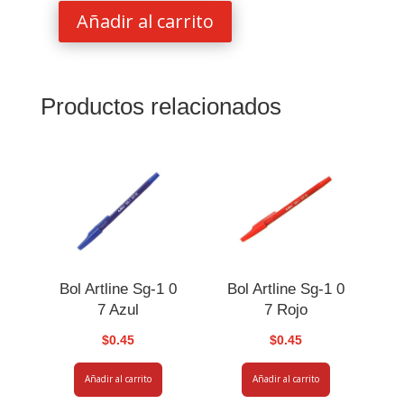
Añadir al carrito
Cinta
Correctora
Unitype
para
Productos relacionados
Brother
Ax10
cantidad
Bol Artline Sg-1 0
Bol Artline Sg-1 0
7 Azul
7 Rojo
$
0.45
$
0.45
Añadir al carrito
Añadir al carrito