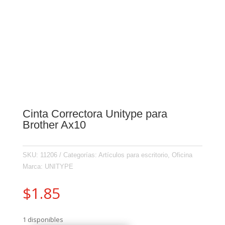
Cinta Correctora Unitype para
Brother Ax10
SKU:
11206
Categorías:
Artículos para escritorio
,
Oficina
Marca:
UNITYPE
$
1.85
1 disponibles