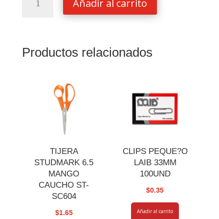
Añadir al carrito
ARTLINE
SG-
1
0.7
Productos relacionados
AZUL
cantidad
TIJERA
CLIPS PEQUE?O
STUDMARK 6.5
LAIB 33MM
MANGO
100UND
CAUCHO ST-
$
0.35
SC604
Añadir al carrito
$
1.65