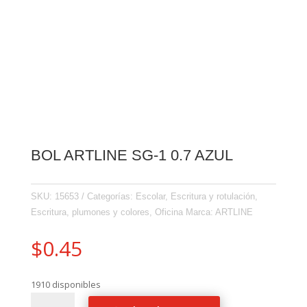
BOL ARTLINE SG-1 0.7 AZUL
SKU:
15653
Categorías:
Escolar
,
Escritura y rotulación
,
Escritura, plumones y colores
,
Oficina
Marca:
ARTLINE
$
0.45
1910 disponibles
BOL