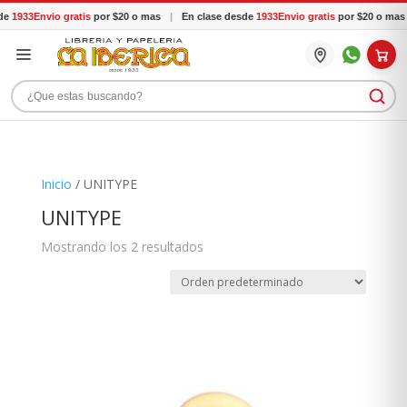
de
1933
Envio gratis
por $20 o mas
|
En clase desde
1933
Envio gratis
por $20 o mas
Buscar productos
Inicio
/ UNITYPE
UNITYPE
Mostrando los 2 resultados