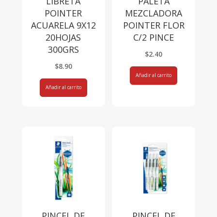
LIBRETA
PALETA
POINTER
MEZCLADORA
ACUARELA 9X12
POINTER FLOR
20HOJAS
C/2 PINCE
300GRS
$
2.40
$
8.90
Añadir al carrito
Añadir al carrito
PINCEL DE
PINCEL DE