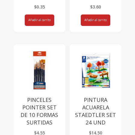
$
0.35
$
3.60
Añadir al carrito
Añadir al carrito
PINCELES
PINTURA
POINTER SET
ACUARELA
DE 10 FORMAS
STAEDTLER SET
SURTIDAS
24 UND
$
4.55
$
14.50