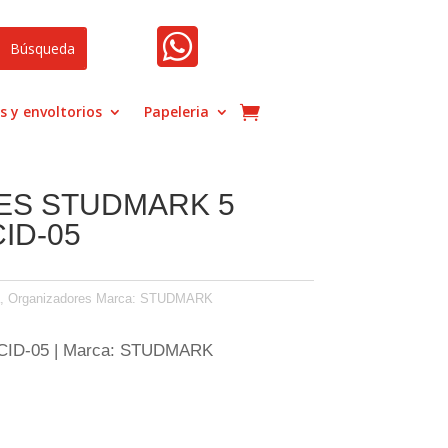

s y envoltorios
Papeleria
ES STUDMARK 5
ID-05
,
Organizadores
Marca:
STUDMARK
-CID-05 | Marca: STUDMARK