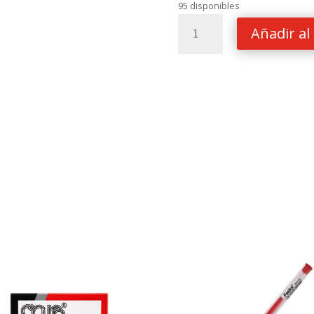
95 disponibles
SEPARADORES
Añadir al 
STUDMARK
5
DIVISIONES
CID-
05
cantidad