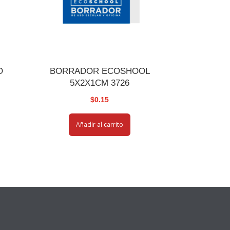
O
BORRADOR ECOSHOOL
5X2X1CM 3726
$
0.15
Añadir al carrito