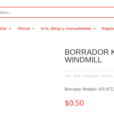
olar
Oficina
Arte, dibujo y manualidades
Regalo
BORRADOR K
WINDMILL
SKU:
9036
Categorías:
Escolar
Borrador Modelo: KR-97
$
0.50