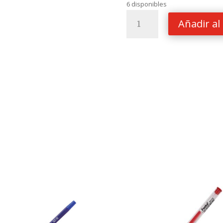
6 disponibles
BORRADOR
Añadir al 
KEYROAD
1394
WINDMILL
cantidad