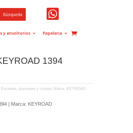

s y envoltorios
Papeleria
EYROAD 1394
,
Escritura, plumones y colores
Marca:
KEYROAD
1394 | Marca: KEYROAD