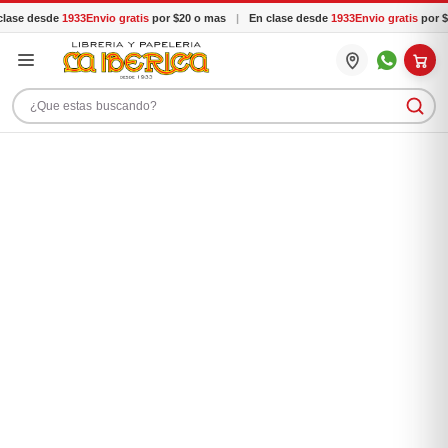
lase desde
1933
Envio gratis
por $20 o mas
|
En clase desde
1933
Envio gratis
por $
Buscar productos