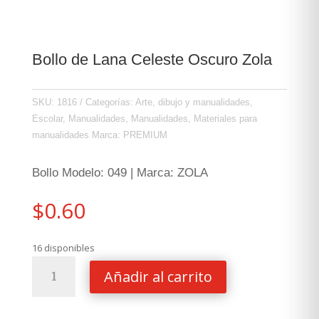
Bollo de Lana Celeste Oscuro Zola
SKU:
1816
Categorías:
Arte, dibujo y manualidades
,
Escolar
,
Manualidades
,
Manualidades
,
Materiales para
manualidades
Marca:
PREMIUM
Bollo Modelo: 049 | Marca: ZOLA
$
0.60
16 disponibles
Bollo
Añadir al carrito
de
Lana
Celeste