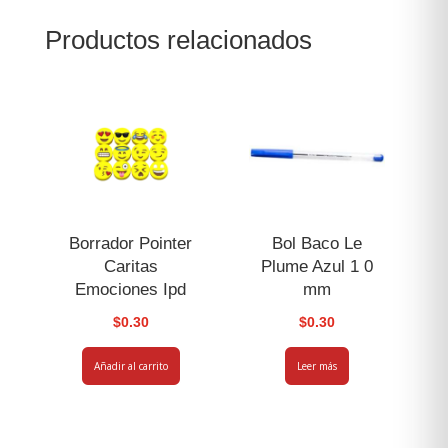
Oscuro
Productos relacionados
Zola
cantidad
Borrador Pointer
Bol Baco Le
Caritas
Plume Azul 1 0
Emociones Ipd
mm
$
0.30
$
0.30
Añadir al carrito
Leer más