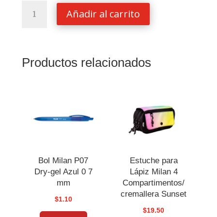
Tijera
Añadir al carrito
Corte
Creativo
Milan
con
Productos relacionados
8
hojas
Intercambiables
cantidad
Bol Milan P07
Estuche para
Dry-gel Azul 0 7
Lápiz Milan 4
mm
Compartimentos/
cremallera Sunset
$
1.10
$
19.50