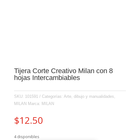
Tijera Corte Creativo Milan con 8
hojas Intercambiables
SKU:
101591
Categorías:
Arte, dibujo y manualidades
,
MILAN
Marca:
MILAN
$
12.50
4 disponibles