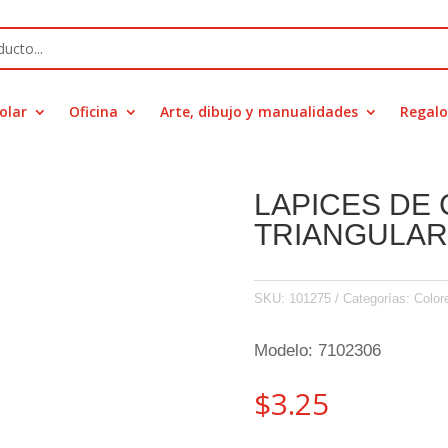
olar
Oficina
Arte, dibujo y manualidades
Regalo
LAPICES DE
TRIANGULAR
SKU:
101275
Categorías:
Color
Modelo: 7102306
$
3.25