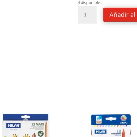
4 disponibles
LAPICES
Añadir al 
DE
COLORES
MILAN
TRIANGULAR
METAL
6UND
cantidad