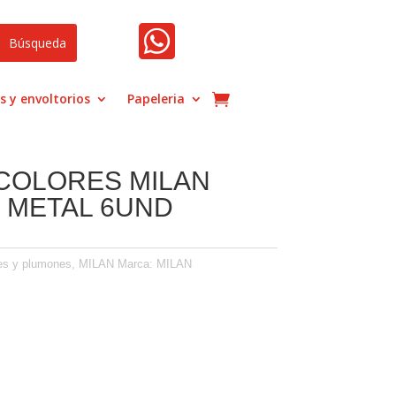

s y envoltorios
Papeleria
 COLORES MILAN
 METAL 6UND
es y plumones
,
MILAN
Marca:
MILAN