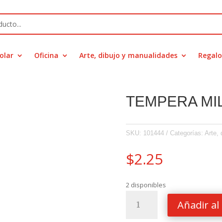
olar
Oficina
Arte, dibujo y manualidades
Regalo
TEMPERA MI
SKU:
101444
Categorías:
Arte,
$
2.25
2 disponibles
TEMPERA
Añadir al 
MILAN
125ML