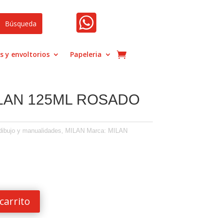

s y envoltorios
Papeleria
LAN 125ML ROSADO
 dibujo y manualidades
,
MILAN
Marca:
MILAN
carrito