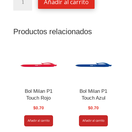
Añadir al carrito
Milan
P07
Dry-
gel
Productos relacionados
Azul
0
7
mm
cantidad
Bol Milan P1
Bol Milan P1
Touch Rojo
Touch Azul
$
0.70
$
0.70
Añadir al carrito
Añadir al carrito