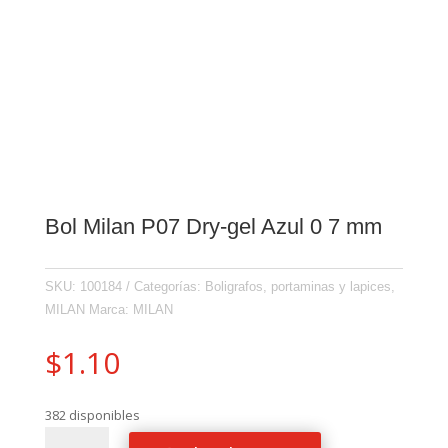
Bol Milan P07 Dry-gel Azul 0 7 mm
SKU:
100184
Categorías:
Boligrafos, portaminas y lapices
,
MILAN
Marca:
MILAN
$
1.10
382 disponibles
Bol