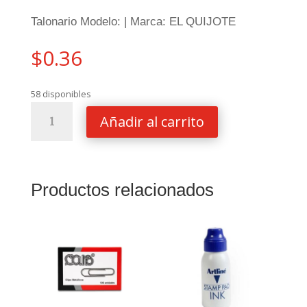
Talonario Modelo: | Marca: EL QUIJOTE
$
0.36
58 disponibles
Talonario
Añadir al carrito
Llamadas
Telefonicas
El
Quijote
Productos relacionados
cantidad