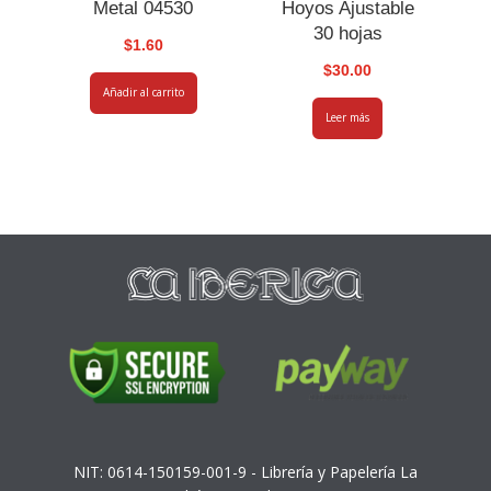
Metal 04530
Hoyos Ajustable
30 hojas
$
1.60
$
30.00
Añadir al carrito
Leer más
NIT: 0614-150159-001-9 - Librería y Papelería La