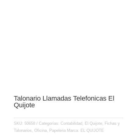
Talonario Llamadas Telefonicas El
Quijote
SKU:
50658
Categorías:
Contabilidad
,
El Quijote
,
Fichas y
Talonarios
,
Oficina
,
Papeleria
Marca:
EL QUIJOTE