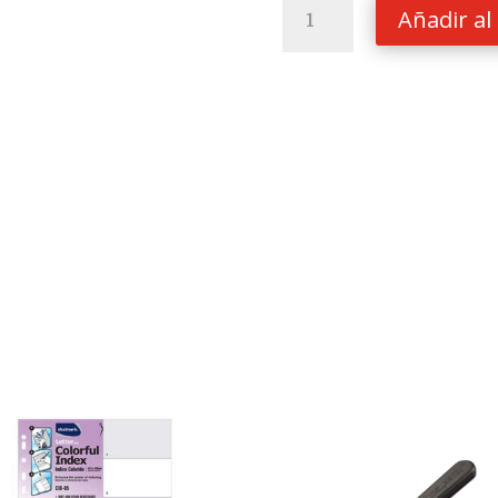
RESMA
Añadir al 
CARTA
B-
20
HAMMERMILL
cantidad