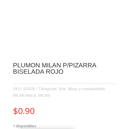
PLUMON MILAN P/PIZARRA
BISELADA ROJO
SKU:
101626
Categorías:
Arte, dibujo y manualidades
,
MILAN
Marca:
MILAN
$
0.90
1 disponibles