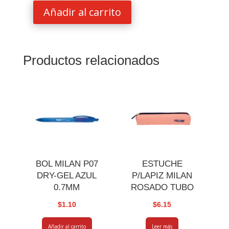
Añadir al carrito
PLUMON
MILAN
P/PIZARRA
BISELADA
Productos relacionados
ROJO
cantidad
BOL MILAN P07
ESTUCHE
DRY-GEL AZUL
P/LAPIZ MILAN
0.7MM
ROSADO TUBO
$
1.10
$
6.15
Añadir al carrito
Leer más