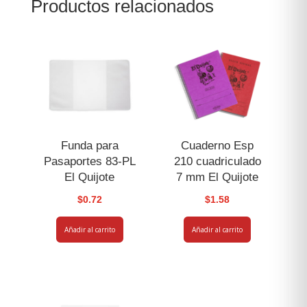
Productos relacionados
Limon
cantidad
Funda para
Cuaderno Esp
Pasaportes 83-PL
210 cuadriculado
El Quijote
7 mm El Quijote
$
0.72
$
1.58
Añadir al carrito
Añadir al carrito