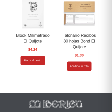
Block Milimetrado
Talonario Recibos
El Quijote
80 hojas Bond El
Quijote
$
4.24
$
1.30
Añadir al carrito
Añadir al carrito