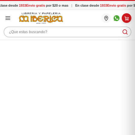
lase desde
1933
Envio gratis
por $20 o mas
|
En clase desde
1933
Envio gratis
por $
Buscar productos