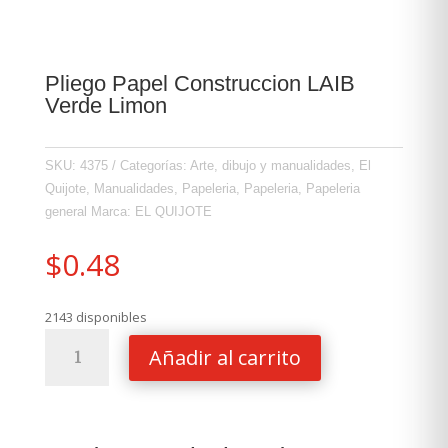
Pliego Papel Construccion LAIB
Verde Limon
SKU:
4375
Categorías:
Arte, dibujo y manualidades
,
El
Quijote
,
Manualidades
,
Papeleria
,
Papeleria
,
Papeleria
general
Marca:
EL QUIJOTE
$
0.48
2143 disponibles
Pliego
Añadir al carrito
Papel
Construccion
LAIB
Verde