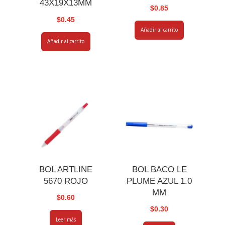
43X19X13MM
$
0.85
$
0.45
Añadir al carrito
Añadir al carrito
BOL ARTLINE
BOL BACO LE
5670 ROJO
PLUME AZUL 1.0
MM
$
0.60
$
0.30
Leer más