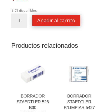
1176 disponibles
PLIEGO
Añadir al carrito
PAPEL
CHINA
BELUMOSA
AQUA
Productos relacionados
AZUL
TURQ
cantidad
BORRADOR
BORRADOR
STAEDTLER 526
STAEDTLER
B30
P/LIMPIAR 5427