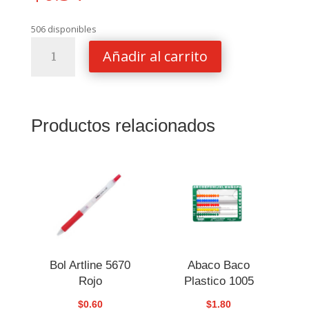
506 disponibles
Pliego
Añadir al carrito
Cartulina
Index
Amarilla
25"
Productos relacionados
X
30"
El
Quijote
cantidad
Bol Artline 5670
Abaco Baco
Rojo
Plastico 1005
$
0.60
$
1.80