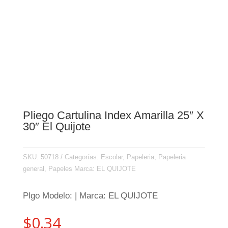
Pliego Cartulina Index Amarilla 25″ X
30″ El Quijote
SKU:
50718
Categorías:
Escolar
,
Papeleria
,
Papeleria
general
,
Papeles
Marca:
EL QUIJOTE
Plgo Modelo: | Marca: EL QUIJOTE
$
0.34