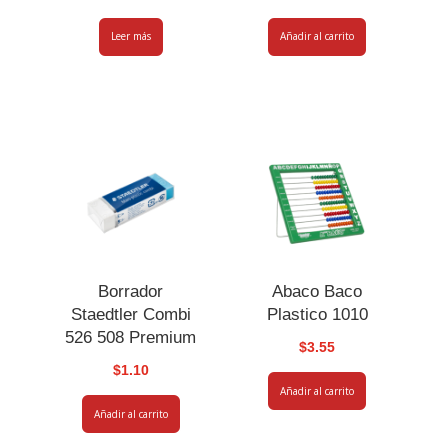
Leer más
Añadir al carrito
Borrador
Abaco Baco
Staedtler Combi
Plastico 1010
526 508 Premium
$
3.55
$
1.10
Añadir al carrito
Añadir al carrito