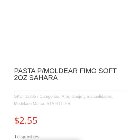
PASTA P/MOLDEAR FIMO SOFT
2OZ SAHARA
SKU:
13285
Categorías:
Arte, dibujo y manualidades
,
Modelado
Marca:
STAEDTLER
$
2.55
1 disponibles