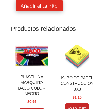
Añadir al carrito
PASTA
P/MOLDEAR
FIMO
SOFT
Productos relacionados
2OZ
SAHARA
cantidad
PLASTILINA
KUBO DE PAPEL
MARQUETA
CONSTRUCCION
BACO COLOR
3X3
NEGRO
$
1.15
$
0.95
Añadir al carrito