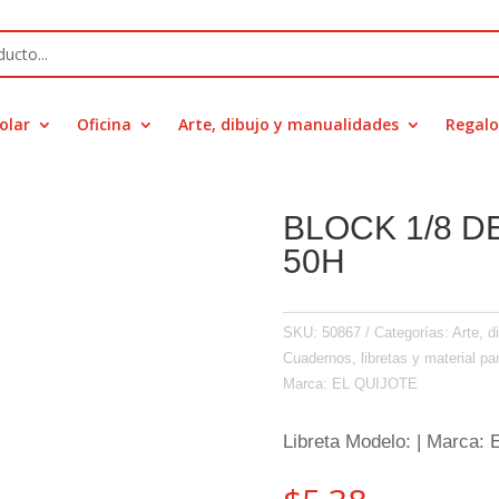
olar
Oficina
Arte, dibujo y manualidades
Regalo
BLOCK 1/8 D
50H
SKU:
50867
Categorías:
Arte, d
Cuadernos, libretas y material par
Marca:
EL QUIJOTE
Libreta Modelo: | Marca: