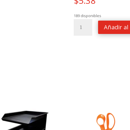
$
5.38
189 disponibles
BLOCK
Añadir al 
1/8
DE
PAPEL
LEDGER
B-
32
50H
cantidad