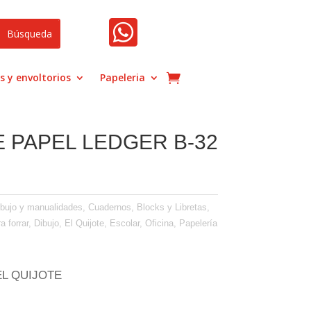

s y envoltorios
Papeleria
E PAPEL LEDGER B-32
ibujo y manualidades
,
Cuadernos, Blocks y Libretas
,
a forrar
,
Dibujo
,
El Quijote
,
Escolar
,
Oficina
,
Papelería
 EL QUIJOTE