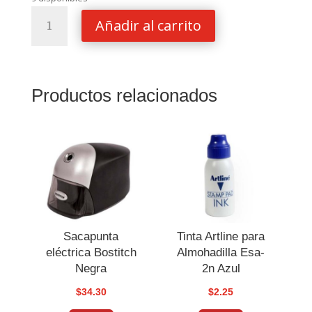
Mouse
Añadir al carrito
Xtech
Optical
Ubs
cantidad
Productos relacionados
Sacapunta
Tinta Artline para
eléctrica Bostitch
Almohadilla Esa-
Negra
2n Azul
$
34.30
$
2.25