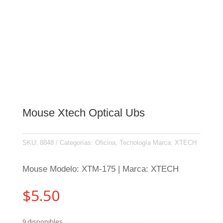
Mouse Xtech Optical Ubs
SKU:
8848
Categorías:
Oficina
,
Tecnología
Marca:
XTECH
Mouse Modelo: XTM-175 | Marca: XTECH
$
5.50
9 disponibles