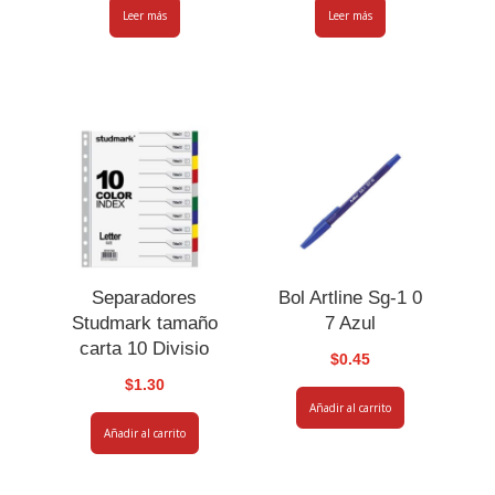
Leer más
Leer más
Separadores
Bol Artline Sg-1 0
Studmark tamaño
7 Azul
carta 10 Divisio
$
0.45
$
1.30
Añadir al carrito
Añadir al carrito