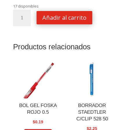
17 disponibles
MINAS
Añadir al carrito
P/PORTAMINAS
STAEDTLER
250
0.7
Productos relacionados
HB
cantidad
BOL GEL FOSKA
BORRADOR
ROJO 0.5
STAEDTLER
C/CLIP 528 50
$
0.19
$
2.25