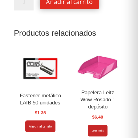
Añadir al carrito
Order
Book
No
366
Productos relacionados
-
100
Pgs
El
Quijote
cantidad
Papelera Leitz
Fastener metálico
Wow Rosado 1
LAIB 50 unidades
depósito
$
1.35
$
6.40
Añadir al carrito
Leer más