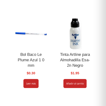
Bol Baco Le
Tinta Artline para
Plume Azul 1 0
Almohadilla Esa-
mm
2n Negro
$
0.30
$
1.95
Leer más
Añadir al carrito