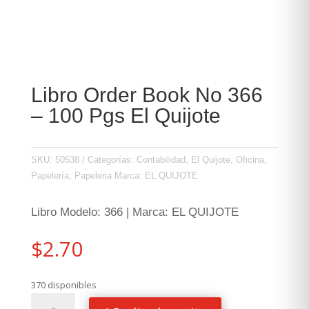
Libro Order Book No 366
– 100 Pgs El Quijote
SKU:
50538
Categorías:
Contabilidad
,
El Quijote
,
Oficina
,
Papelería
,
Papeleria
Marca:
EL QUIJOTE
Libro Modelo: 366 | Marca: EL QUIJOTE
$
2.70
370 disponibles
Libro