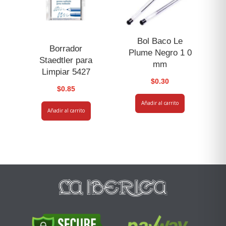
Bol Baco Le
Borrador
Plume Negro 1 0
Staedtler para
mm
Limpiar 5427
$
0.30
$
0.85
Añadir al carrito
Añadir al carrito