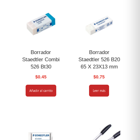
Borrador
Borrador
Staedtler Combi
Staedtler 526 B20
526 Bt30
65 X 23X13 mm
$
0.45
$
0.75
Añadir al carrito
Leer más