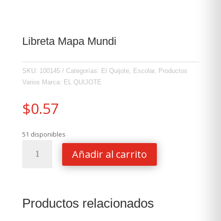
Libreta Mapa Mundi
SKU:
100145
Categorías:
El Quijote
,
Escolar
,
Productos
Varios
Marca:
EL QUIJOTE
$
0.57
51 disponibles
Libreta
Añadir al carrito
Mapa
Mundi
cantidad
Productos relacionados