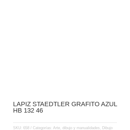
LAPIZ STAEDTLER GRAFITO AZUL
HB 132 46
SKU:
658
Categorías:
Arte, dibujo y manualidades
,
Dibujo