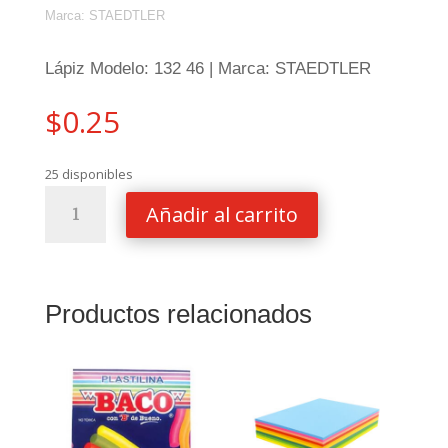
Marca:
STAEDTLER
Lápiz Modelo: 132 46 | Marca: STAEDTLER
$
0.25
25 disponibles
LAPIZ
Añadir al carrito
STAEDTLER
GRAFITO
AZUL
HB
Productos relacionados
132
46
cantidad