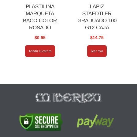
PLASTILINA
LAPIZ
MARQUETA
STAEDTLER
BACO COLOR
GRADUADO 100
ROSADO
G12 CAJA
$
0.95
$
14.75
Añadir al carrito
Leer más