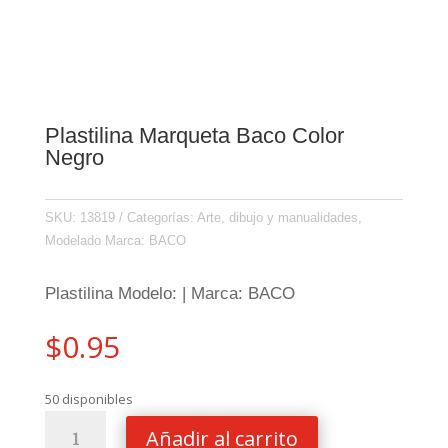
Plastilina Marqueta Baco Color
Negro
SKU:
13819
Categorías:
Arte, dibujo y manualidades
,
Modelado
Marca:
BACO
Plastilina Modelo: | Marca: BACO
$
0.95
50 disponibles
Plastilina
Añadir al carrito
Marqueta