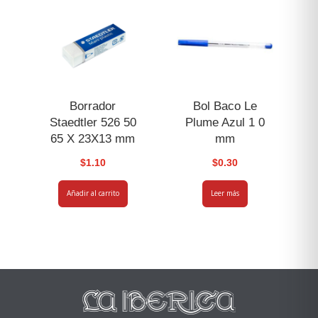
Borrador
Bol Baco Le
Staedtler 526 50
Plume Azul 1 0
65 X 23X13 mm
mm
$
1.10
$
0.30
Añadir al carrito
Leer más