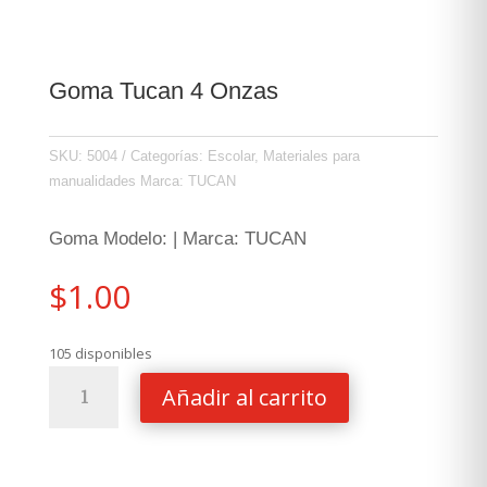
Goma Tucan 4 Onzas
SKU:
5004
Categorías:
Escolar
,
Materiales para
manualidades
Marca:
TUCAN
Goma Modelo: | Marca: TUCAN
$
1.00
105 disponibles
Goma
Añadir al carrito
Tucan
4
Onzas
cantidad