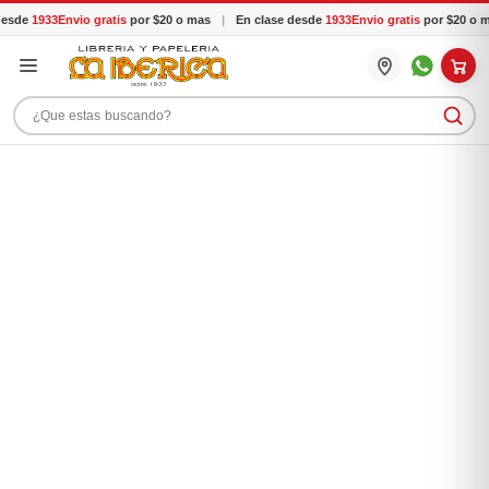
esde
1933
Envio gratis
por $20 o mas
|
En clase desde
1933
Envio gratis
por $20 o m
Buscar productos