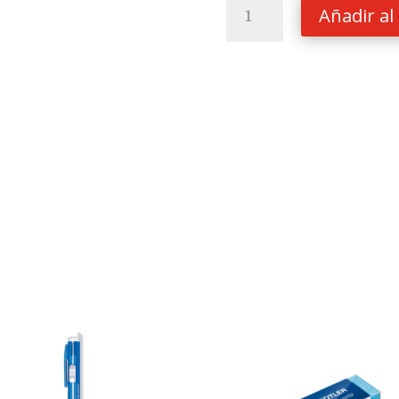
Foamy
Añadir al 
carta
liso
Amarillo
Oro
Latex
cantidad