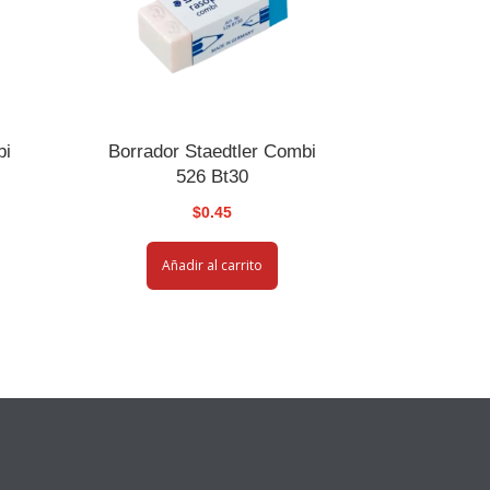
bi
Borrador Staedtler Combi
526 Bt30
$
0.45
Añadir al carrito