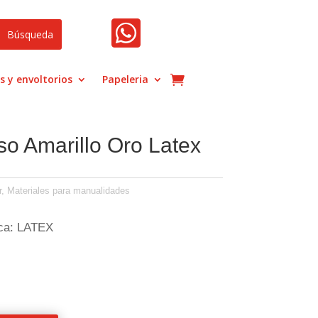

s y envoltorios
Papeleria
so Amarillo Oro Latex
r
,
Materiales para manualidades
ca: LATEX