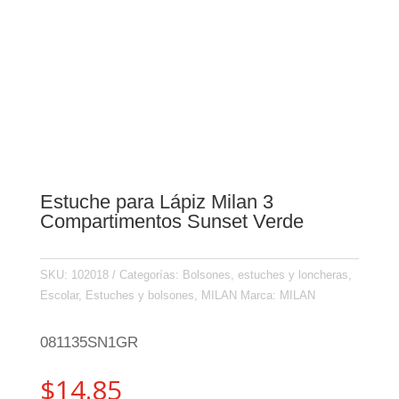
Estuche para Lápiz Milan 3
Compartimentos Sunset Verde
SKU:
102018
Categorías:
Bolsones, estuches y loncheras
,
Escolar
,
Estuches y bolsones
,
MILAN
Marca:
MILAN
081135SN1GR
$
14.85