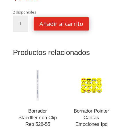
2 disponibles
Estuche
Añadir al carrito
para
Lápiz
Milan
3
Productos relacionados
Compartimentos
Sunset
Verde
cantidad
Borrador
Borrador Pointer
Staedtler con Clip
Caritas
Rep 528-55
Emociones Ipd