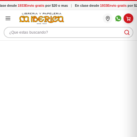
ase desde
1933
Envio gratis
por $20 o mas
|
En clase desde
1933
Envio gratis
por $2
Buscar productos