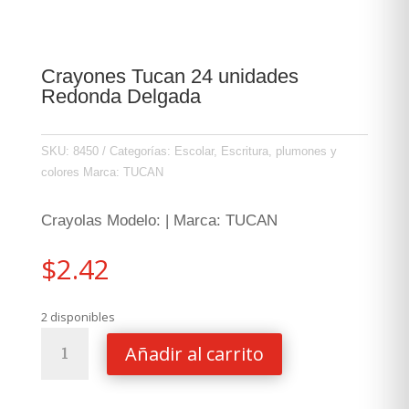
Crayones Tucan 24 unidades
Redonda Delgada
SKU:
8450
Categorías:
Escolar
,
Escritura, plumones y
colores
Marca:
TUCAN
Crayolas Modelo: | Marca: TUCAN
$
2.42
2 disponibles
Crayones
Añadir al carrito
Tucan
24
unidades