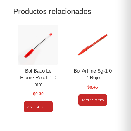
Redonda
Productos relacionados
Delgada
cantidad
Bol Baco Le
Bol Artline Sg-1 0
Plume Rojo1 1 0
7 Rojo
mm
$
0.45
$
0.30
Añadir al carrito
Añadir al carrito