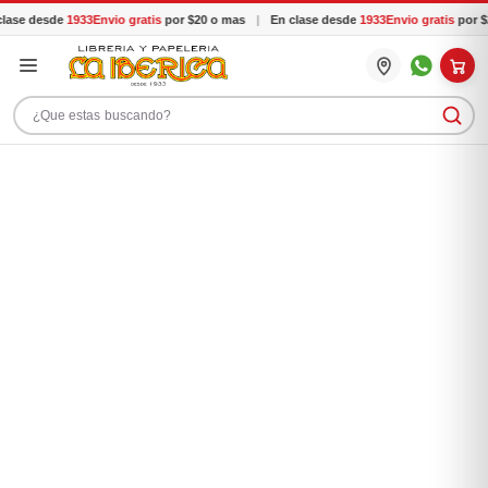
ase desde
1933
Envio gratis
por $20 o mas
|
En clase desde
1933
Envio gratis
por $2
Buscar productos