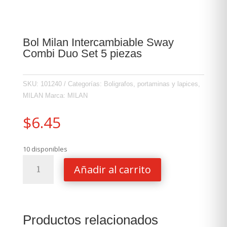
Bol Milan Intercambiable Sway
Combi Duo Set 5 piezas
SKU:
101240
Categorías:
Boligrafos, portaminas y lapices
,
MILAN
Marca:
MILAN
$
6.45
10 disponibles
Bol
Añadir al carrito
Milan
Intercambiable
Sway
Combi
Productos relacionados
Duo