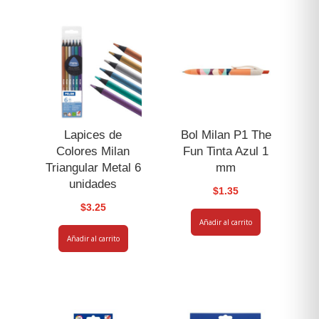
Set
5
piezas
cantidad
Lapices de
Bol Milan P1 The
Colores Milan
Fun Tinta Azul 1
Triangular Metal 6
mm
unidades
$
1.35
$
3.25
Añadir al carrito
Añadir al carrito