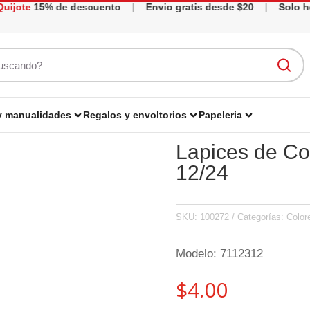
jote
15% de descuento
|
Envio gratis desde $20
|
Solo hoy
 y manualidades
Regalos y envoltorios
Papeleria
Lapices de Col
Mas opciones
Mas opciones
Mas opciones
Mas opciones
12/24
Libros Contables
Instrumentos de medición y corte
Papelería
Manualidades
Organizadores
Cuadernos, libretas y material para forrar
Dibujo
SKU:
100272
Categorías:
Color
Papeleria
Pintura y accesorios
Modelo: 7112312
Productos Varios
Estuches y bolsones
$
4.00