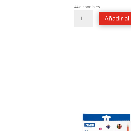
44 disponibles
Lapices
Añadir al 
de
Colores
Milan
Triangular
12/24
cantidad