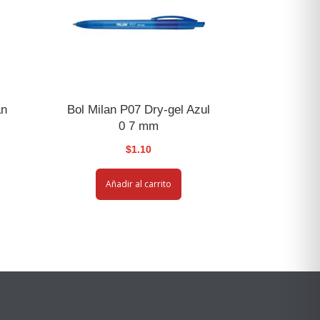
an
Bol Milan P07 Dry-gel Azul
0 7 mm
$
1.10
Añadir al carrito