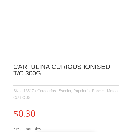
CARTULINA CURIOUS IONISED
T/C 300G
SKU:
13517
Categorías:
Escolar
,
Papelería
,
Papeles
Marca:
CURIOUS
$
0.30
675 disponibles