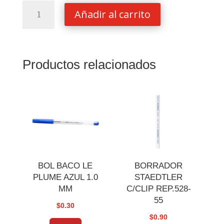
CARTULINA
Añadir al carrito
CURIOUS
IONISED
T/C
300G
Productos relacionados
cantidad
BOL BACO LE
BORRADOR
PLUME AZUL 1.0
STAEDTLER
MM
C/CLIP REP.528-
55
$
0.30
$
0.90