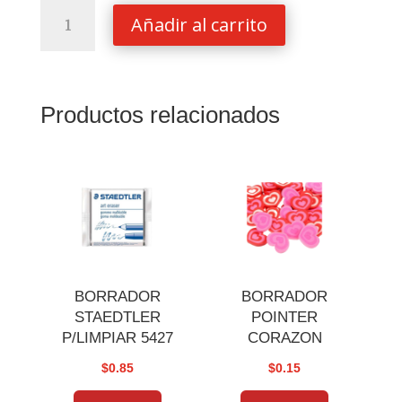
CALCULADORA
Añadir al carrito
CASIO
CIENTIFICA
417
FUNC
Productos relacionados
FX-
991
ES
PLUS
cantidad
BORRADOR
BORRADOR
STAEDTLER
POINTER
P/LIMPIAR 5427
CORAZON
$
0.85
$
0.15