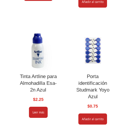
Añadir al carrito
Tinta Artline para
Porta
Almohadilla Esa-
identificación
2n Azul
Studmark Yoyo
Azul
$
2.25
$
0.75
Leer más
Añadir al carrito