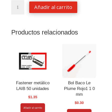
Calculadora
Añadir al carrito
Casio
12
Dig
Mesa
Productos relacionados
Ax-
120b-
w
cantidad
Fastener metálico
Bol Baco Le
LAIB 50 unidades
Plume Rojo1 1 0
mm
$
1.35
$
0.30
Añadir al carrito