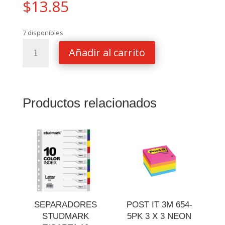
$
13.85
7 disponibles
CALCULADORA
Añadir al carrito
CASIO
10
DIGITOS
MS-
Productos relacionados
10F
cantidad
SEPARADORES
POST IT 3M 654-
STUDMARK
5PK 3 X 3 NEON