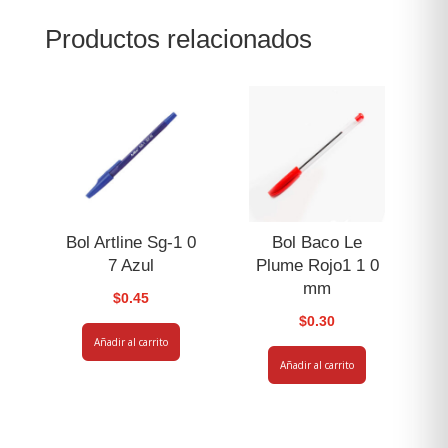
1
Productos relacionados
Verde
Ehj3
cantidad
Bol Artline Sg-1 0
Bol Baco Le
7 Azul
Plume Rojo1 1 0
mm
$
0.45
$
0.30
Añadir al carrito
Añadir al carrito