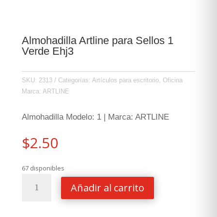
Almohadilla Artline para Sellos 1
Verde Ehj3
SKU:
2313
Categorías:
Artículos para escritorio
,
Oficina
Marca:
ARTLINE
Almohadilla Modelo: 1 | Marca: ARTLINE
$
2.50
67 disponibles
Almohadilla
Añadir al carrito
Artline
para
Sellos