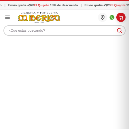
o
|
Envio gratis +$20
El Quijote
15% de descuento
|
Envio gratis +$20
El Quijote
15
Buscar productos