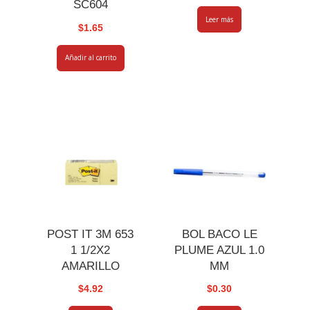
SC604
Leer más
$
1.65
Añadir al carrito
POST IT 3M 653
BOL BACO LE
1 1/2X2
PLUME AZUL 1.0
AMARILLO
MM
$
4.92
$
0.30