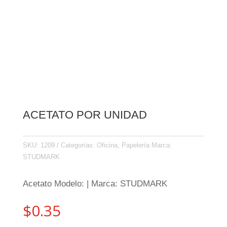
ACETATO POR UNIDAD
SKU:
1209
Categorías:
Oficina
,
Papelería
Marca:
STUDMARK
Acetato Modelo: | Marca: STUDMARK
$
0.35