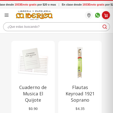
ase desde
1933
Envio gratis
por $20 o mas
|
En clase desde
1933
Envio gratis
por $2
Buscar productos
Cuaderno de
Flautas
Musica El
Keyroad 1921
Quijote
Soprano
$
0.90
$
4.35