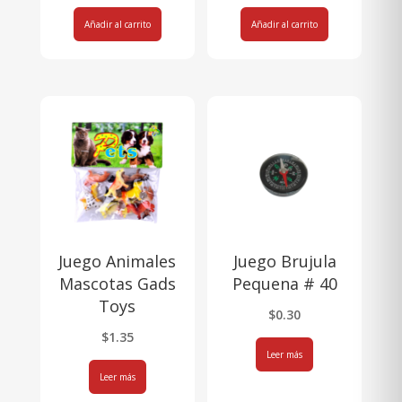
Añadir al carrito
Añadir al carrito
Juego Animales
Juego Brujula
Mascotas Gads
Pequena # 40
Toys
$
0.30
$
1.35
Leer más
Leer más