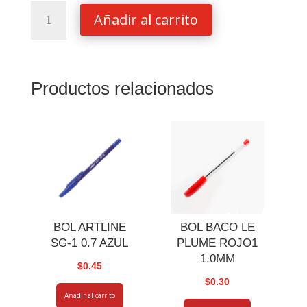
VI?
Añadir al carrito
ETAS
AVERY
ID
BLANCA
Productos relacionados
5X8-
1/8
100
VI?
ET
cantidad
BOL ARTLINE
BOL BACO LE
SG-1 0.7 AZUL
PLUME ROJO1
1.0MM
$
0.45
$
0.30
Añadir al carrito