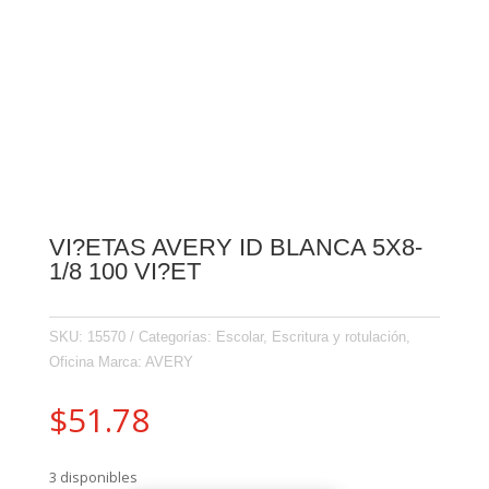
VI?ETAS AVERY ID BLANCA 5X8-
1/8 100 VI?ET
SKU:
15570
Categorías:
Escolar
,
Escritura y rotulación
,
Oficina
Marca:
AVERY
$
51.78
3 disponibles