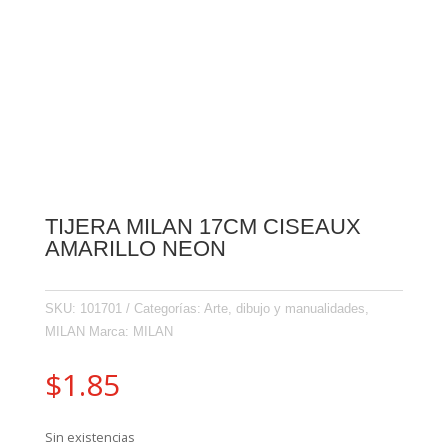
TIJERA MILAN 17CM CISEAUX
AMARILLO NEON
SKU:
101701
Categorías:
Arte, dibujo y manualidades
,
MILAN
Marca:
MILAN
$
1.85
Sin existencias