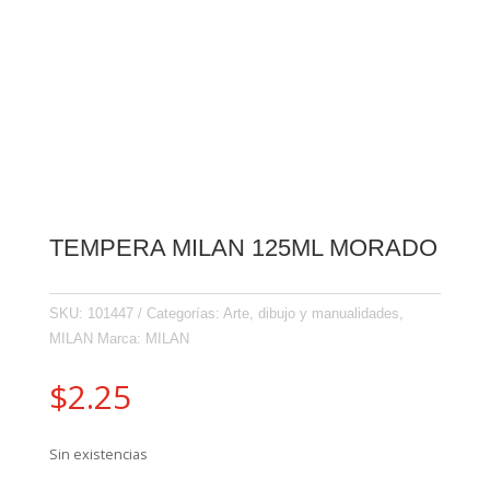
TEMPERA MILAN 125ML MORADO
SKU:
101447
Categorías:
Arte, dibujo y manualidades
,
MILAN
Marca:
MILAN
$
2.25
Sin existencias