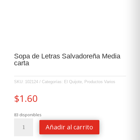
Sopa de Letras Salvadoreña Media
carta
SKU:
102124
Categorías:
El Quijote
,
Productos Varios
$
1.60
83 disponibles
Sopa
Añadir al carrito
de
Letras