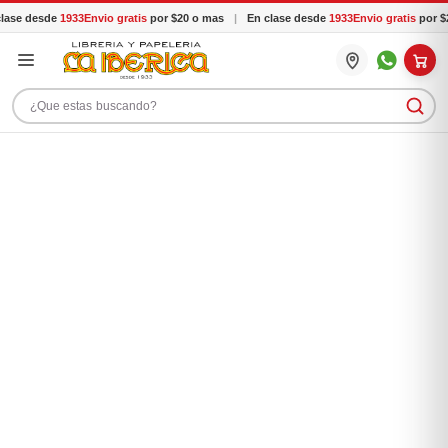
ase desde
1933
Envio gratis
por $20 o mas
|
En clase desde
1933
Envio gratis
por $2
Buscar productos