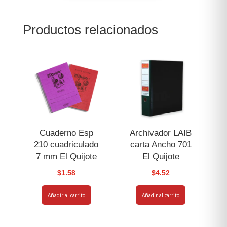
Salvadoreña
Media
Productos relacionados
carta
cantidad
Cuaderno Esp
Archivador LAIB
210 cuadriculado
carta Ancho 701
7 mm El Quijote
El Quijote
$
1.58
$
4.52
Añadir al carrito
Añadir al carrito