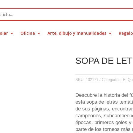
olar
Oficina
Arte, dibujo y manualidades
Regalo
SOPA DE LE
SKU:
102171
Categorías:
El Qui
Descubre la historia del f
esta sopa de letras temát
de sus páginas, encontra
campeones, subcampeones
épocas, primeros goles y
parte de los torneos más 