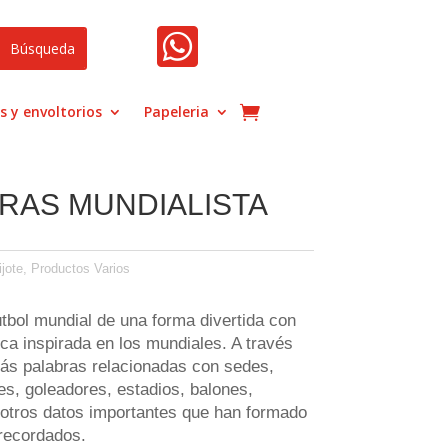

s y envoltorios
Papeleria
TRAS MUNDIALISTA
jote
,
Productos Varios
útbol mundial de una forma divertida con
ica inspirada en los mundiales. A través
rás palabras relacionadas con sedes,
, goleadores, estadios, balones,
 otros datos importantes que han formado
recordados.