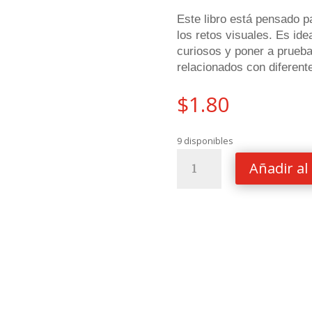
Este libro está pensado par
los retos visuales. Es ide
curiosos y poner a prueb
relacionados con diferente
$
1.80
9 disponibles
SOPA
Añadir al 
DE
LETRAS
MUNDIALISTA
cantidad