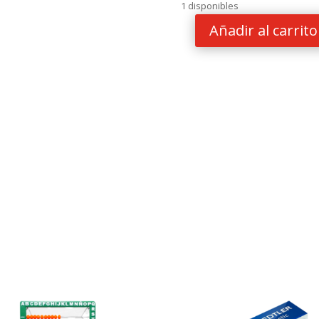
1 disponibles
Añadir al carrito
SACAPUNTA
KEYROAD
C/DEPOSITO
DUO
SHARPY
cantidad