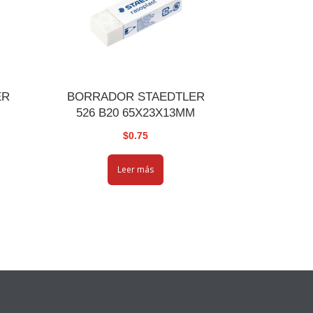
ER
BORRADOR STAEDTLER
526 B20 65X23X13MM
$
0.75
Leer más