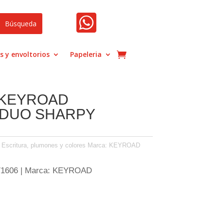

s y envoltorios
Papeleria
 KEYROAD
 DUO SHARPY
,
Escritura, plumones y colores
Marca:
KEYROAD
71606 | Marca: KEYROAD