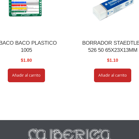
BACO BACO PLASTICO
BORRADOR STAEDTL
1005
526 50 65X23X13MM
$
1.80
$
1.10
Añadir al carrito
Añadir al carrito