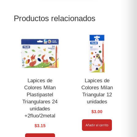
The
Fun
Productos relacionados
cantidad
Lapices de
Lapices de
Colores Milan
Colores Milan
Plastipastel
Triangular 12
Triangulares 24
unidades
unidades
$
3.00
+2fluo/2metal
Añadir al carrito
$
3.15