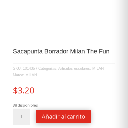
Sacapunta Borrador Milan The Fun
SKU:
101435
Categorías:
Articulos escolares
,
MILAN
Marca:
MILAN
$
3.20
38 disponibles
Sacapunta
Añadir al carrito
Borrador
Milan