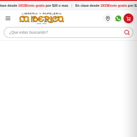
ase desde
1933
Envio gratis
por $20 o mas
|
En clase desde
1933
Envio gratis
por $2
Buscar productos