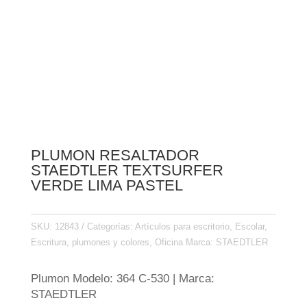
PLUMON RESALTADOR
STAEDTLER TEXTSURFER
VERDE LIMA PASTEL
SKU:
12843
Categorías:
Artículos para escritorio
,
Escolar
,
Escritura, plumones y colores
,
Oficina
Marca:
STAEDTLER
Plumon Modelo: 364 C-530 | Marca:
STAEDTLER