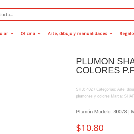
olar
Oficina
Arte, dibujo y manualidades
Regalo
PLUMON SHA
COLORES P.
SKU:
402
Categorías:
Arte, dib
plumones y colores
Marca:
SHAR
Plumón Modelo: 30078 |
$
10.80