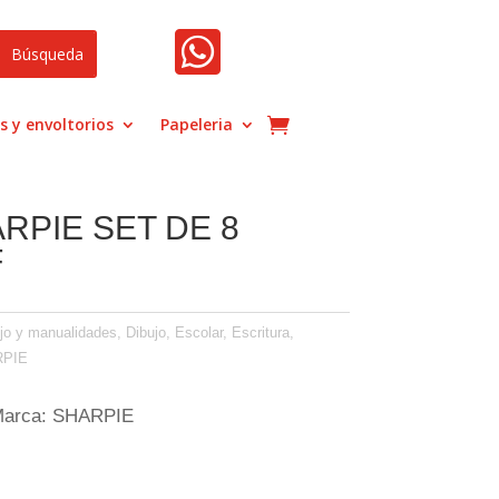

s y envoltorios
Papeleria
RPIE SET DE 8
F
ujo y manualidades
,
Dibujo
,
Escolar
,
Escritura,
PIE
 Marca: SHARPIE