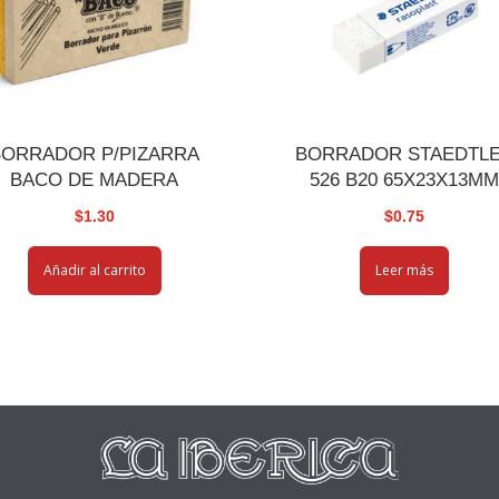
BORRADOR P/PIZARRA
BORRADOR STAEDTL
BACO DE MADERA
526 B20 65X23X13M
$
1.30
$
0.75
Añadir al carrito
Leer más