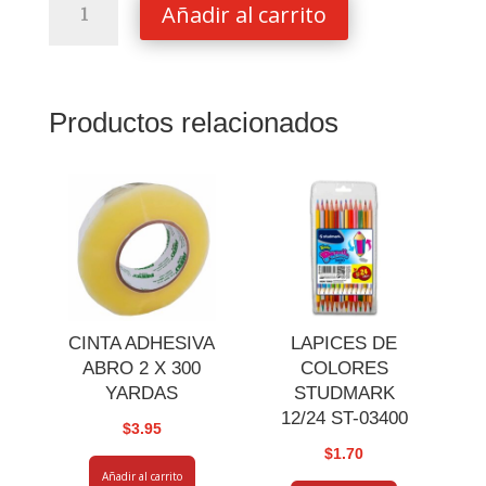
Añadir al carrito
SHARPIE
NEGRO
PUNTA
FINA
Productos relacionados
cantidad
CINTA ADHESIVA
LAPICES DE
ABRO 2 X 300
COLORES
YARDAS
STUDMARK
12/24 ST-03400
$
3.95
$
1.70
Añadir al carrito