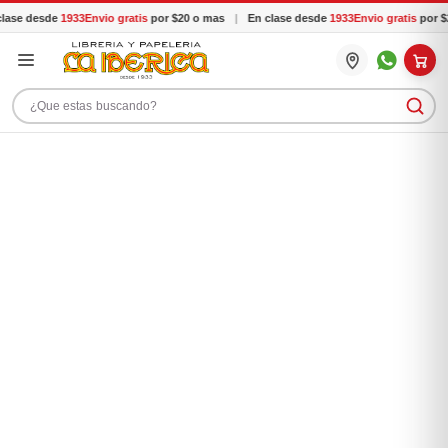
ase desde
1933
Envio gratis
por $20 o mas
|
En clase desde
1933
Envio gratis
por $2
Buscar productos