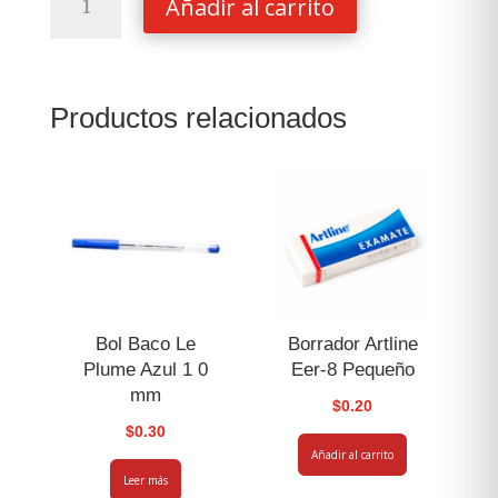
Añadir al carrito
Artline
Ek-
90
Verde
Productos relacionados
cantidad
Bol Baco Le
Borrador Artline
Plume Azul 1 0
Eer-8 Pequeño
mm
$
0.20
$
0.30
Añadir al carrito
Leer más