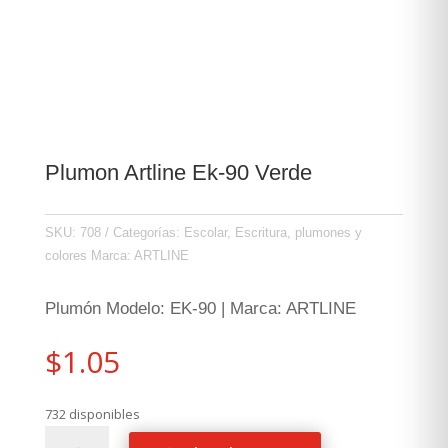
Plumon Artline Ek-90 Verde
SKU:
708
Categorías:
Escolar
,
Escritura, plumones y
colores
Marca:
ARTLINE
Plumón Modelo: EK-90 | Marca: ARTLINE
$
1.05
732 disponibles
Plumon