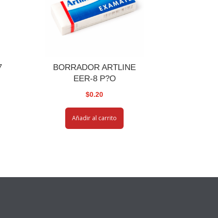
7
BORRADOR ARTLINE
EER-8 P?O
$
0.20
Añadir al carrito