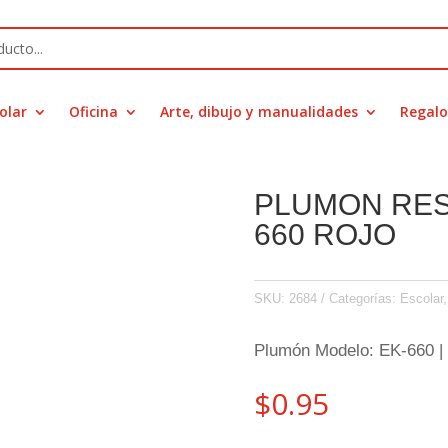
olar
Oficina
Arte, dibujo y manualidades
Regalo
PLUMON RES
660 ROJO
SKU:
2684
Categorías:
Escolar
Plumón Modelo: EK-660 |
$
0.95