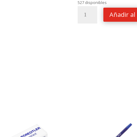
527 disponibles
PLUMON
Añadir al 
RESALTADOR
ARTLINE
660
ROJO
cantidad