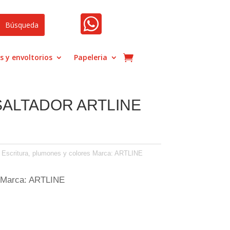

s y envoltorios
Papeleria
ALTADOR ARTLINE
,
Escritura, plumones y colores
Marca:
ARTLINE
 Marca: ARTLINE